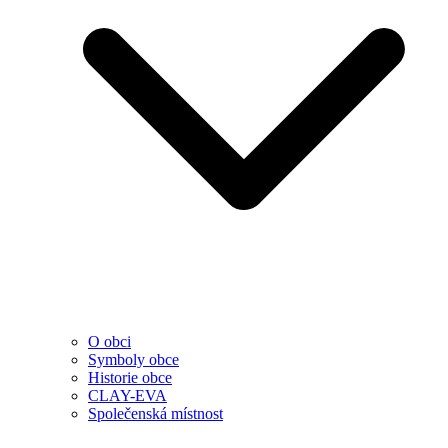
O obci
Symboly obce
Historie obce
CLAY-EVA
Společenská místnost