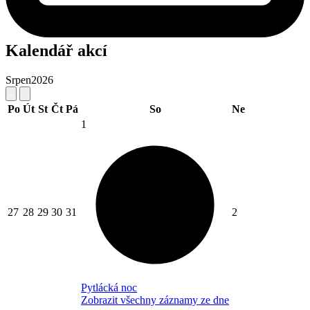
Kalendář akcí
Srpen
2026
Po
Út
St
Čt
Pá
So
Ne
1
27
28
29
30
31
2
Pytlácká noc
Zobrazit všechny záznamy ze dne