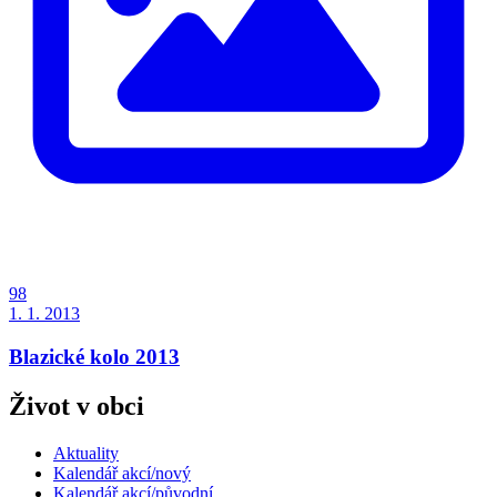
98
1. 1. 2013
Blazické kolo 2013
Život v obci
Aktuality
Kalendář akcí/nový
Kalendář akcí/původní