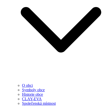
O obci
Symboly obce
Historie obce
CLAY-EVA
Společenská místnost