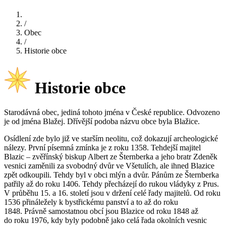
/
Obec
/
Historie obce
Historie obce
Starodávná obec, jediná tohoto jména v České republice. Odvozeno
je od jména Blažej. Dřívější podoba názvu obce byla Blažice.
Osídlení zde bylo již ve starším neolitu, což dokazují archeologické
nálezy. První písemná zmínka je z roku 1358. Tehdejší majitel
Blazic – zvěřínský biskup Albert ze Šternberka a jeho bratr Zdeněk
vesnici zaměnili za svobodný dvůr ve Všetulích, ale ihned Blazice
zpět odkoupili. Tehdy byl v obci mlýn a dvůr. Pánům ze Šternberka
patřily až do roku 1406. Tehdy přecházejí do rukou vládyky z Prus.
V průběhu 15. a 16. století jsou v držení celé řady majitelů. Od roku
1536 přináležely k bystřickému panství a to až do roku
1848. Právně samostatnou obcí jsou Blazice od roku 1848 až
do roku 1976, kdy byly podobně jako celá řada okolních vesnic