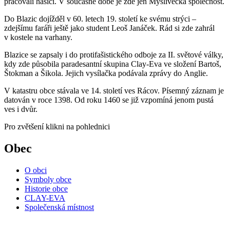
pracovali hasiči. V součásné době je zde jen Myslivecká společnost.
Do Blazic dojížděl v 60. letech 19. století ke svému strýci –
zdejšímu faráři ještě jako student Leoš Janáček. Rád si zde zahrál
v kostele na varhany.
Blazice se zapsaly i do protifašistického odboje za II. světové války,
kdy zde působila paradesantní skupina Clay-Eva ve složení Bartoš,
Štokman a Šikola. Jejich vysílačka podávala zprávy do Anglie.
V katastru obce stávala ve 14. století ves Rácov. Písemný záznam je
datován v roce 1398. Od roku 1460 se již vzpomíná jenom pustá
ves i dvůr.
Pro zvětšení klikni na pohlednici
Obec
O obci
Symboly obce
Historie obce
CLAY-EVA
Společenská místnost