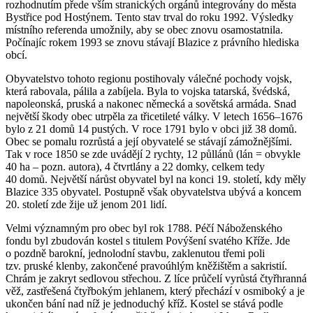
rozhodnutím přede vším stranických orgánů integrovány do města
Bystřice pod Hostýnem. Tento stav trval do roku 1992. Výsledky
místního referenda umožnily, aby se obec znovu osamostatnila.
Počínajíc rokem 1993 se znovu stávají Blazice z právního hlediska
obcí.
Obyvatelstvo tohoto regionu postihovaly válečné pochody vojsk,
která rabovala, pálila a zabíjela. Byla to vojska tatarská, švédská,
napoleonská, pruská a nakonec německá a sovětská armáda. Snad
největší škody obec utrpěla za třicetileté války. V letech 1656–1676
bylo z 21 domů 14 pustých. V roce 1791 bylo v obci již 38 domů.
Obec se pomalu rozrůstá a její obyvatelé se stávají zámožnějšími.
Tak v roce 1850 se zde uvádějí 2 rychty, 12 půllánů (lán = obvykle
40 ha – pozn. autora), 4 čtvrtlány a 22 domky, celkem tedy
40 domů. Největší nárůst obyvatel byl na konci 19. století, kdy měly
Blazice 335 obyvatel. Postupně však obyvatelstva ubývá a koncem
20. století zde žije už jenom 201 lidí.
Velmi významným pro obec byl rok 1788. Péčí Náboženského
fondu byl zbudován kostel s titulem Povýšení svatého Kříže. Jde
o pozdně barokní, jednolodní stavbu, zaklenutou třemi poli
tzv. pruské klenby, zakončené pravoúhlým kněžištěm a sakristií.
Chrám je zakryt sedlovou střechou. Z líce průčelí vyrůstá čtyřhranná
věž, zastřešená čtyřbokým jehlanem, který přechází v osmiboký a je
ukončen bání nad níž je jednoduchý kříž. Kostel se stává podle