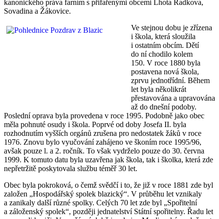
kanonického práva farním s přifařenými obcemi Lhota Radkova,
Sovadina a Žákovice.
Ve stejnou dobu je zřízena
i škola, která sloužila
i ostatním obcím. Dětí
do ní chodilo kolem
150. V roce 1880 byla
postavena nová škola,
zprvu jednotřídní. Během
let byla několikrát
přestavována a upravována
až do dnešní podoby.
Poslední oprava byla provedena v roce 1995. Podobně jako obec
měla pohnuté osudy i škola. Poprvé od doby Josefa II. byla
rozhodnutím vyšších orgánů zrušena pro nedostatek žáků v roce
1976. Znovu bylo vyučování zahájeno ve škoním roce 1995/96,
avšak pouze l. a 2. ročník. To však vydrželo pouze do 30. června
1999. K tomuto datu byla uzavřena jak škola, tak i školka, která zde
nepřetržitě poskytovala službu téměř 30 let.
Obec byla pokroková, o čemž svědčí i to, že již v roce 1881 zde byl
založen „Hospodářský spolek blazický“. V průběhu let vznikaly
a zanikaly další různé spolky. Celých 70 let zde byl „Spořitelní
a záloženský spolek“, později jednatelství Státní spořitelny. Řadu let