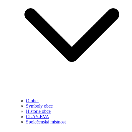
O obci
Symboly obce
Historie obce
CLAY-EVA
Společenská místnost