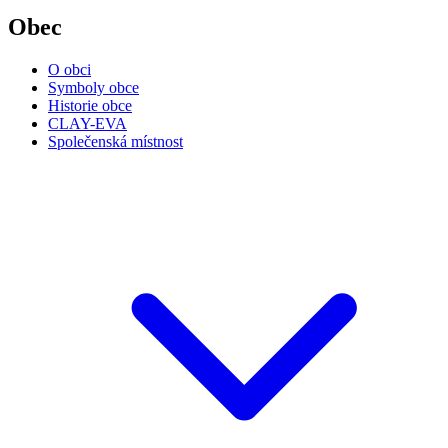
Obec
O obci
Symboly obce
Historie obce
CLAY-EVA
Společenská místnost