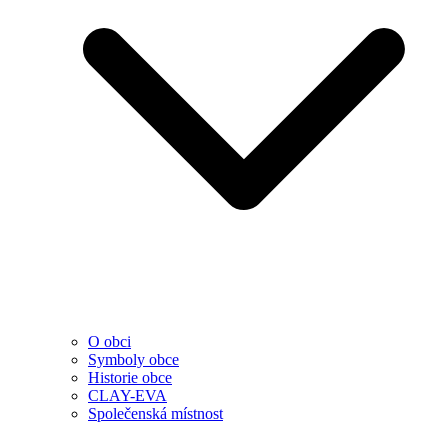
O obci
Symboly obce
Historie obce
CLAY-EVA
Společenská místnost