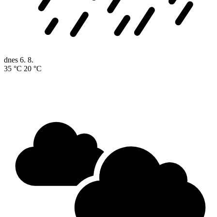
dnes
6. 8.
35 °C
20 °C