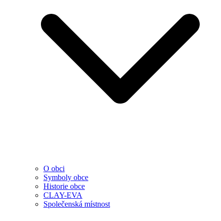
O obci
Symboly obce
Historie obce
CLAY-EVA
Společenská místnost